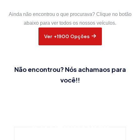
Ainda não encontrou o que procurava? Clique no botão
abaixo para ver todos os nossos veículos.
Ver +1900 Opções
Não encontrou? Nós achamaos para
você!!
SEU CARRO HOJE
SEU CARRO HOJE