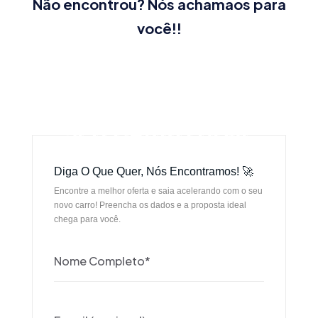
Não encontrou? Nós achamaos para
você!!
SEU CARRO HOJE
SEU CARRO HOJE
Diga O Que Quer, Nós Encontramos! 🚀
Encontre a melhor oferta e saia acelerando com o seu
novo carro! Preencha os dados e a proposta ideal
chega para você.