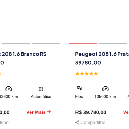
 208 1.6 Branco R$
Peugeot 208 1.6 Prat
00
39780.00
63600
k.m
Automático
Flex
135000
k.m
0,00
R$ 39.780,00
Ver Mais
Ve
ilhe:
Compartilhe: