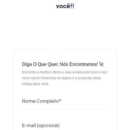
você!!
SEU CARRO HOJE
SEU CARRO HOJE
Diga O Que Quer, Nós Encontramos! 🚀
Encontre a melhor oferta e saia acelerando com o seu
novo carro! Preencha os dados e a proposta ideal
chega para você.