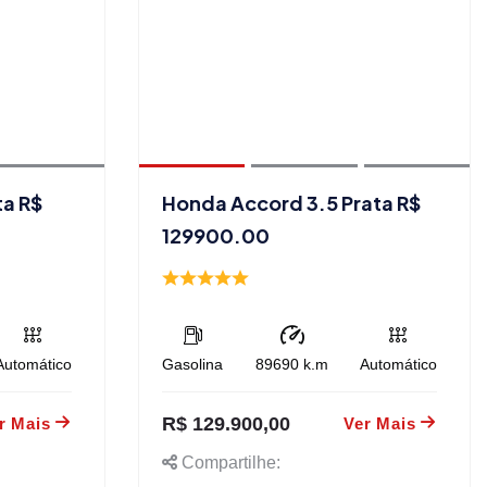
ta R$
Honda Accord 3.5 Prata R$
129900.00
Automático
Gasolina
89690
k.m
Automático
R$ 129.900,00
r Mais
Ver Mais
Compartilhe: