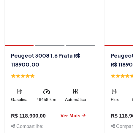
Peugeot 3008 1.6 Prata R$
Peugeot
118900.00
R$ 1189
Gasolina
48458
k.m
Automático
Flex
R$ 118.900,00
R$ 118.9
Ver Mais
Compartilhe:
Compart