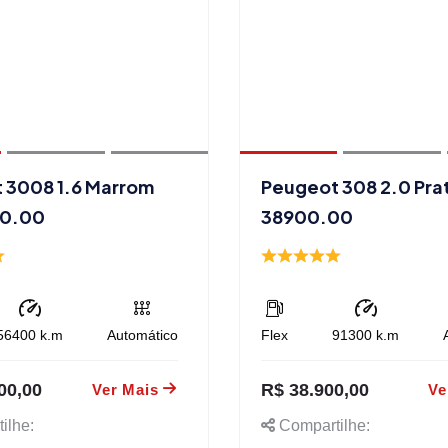
 3008 1.6 Marrom
Peugeot 308 2.0 Pra
00.00
38900.00
56400
k.m
Automático
Flex
91300
k.m
00,00
R$ 38.900,00
Ver Mais
Ve
ilhe:
Compartilhe: