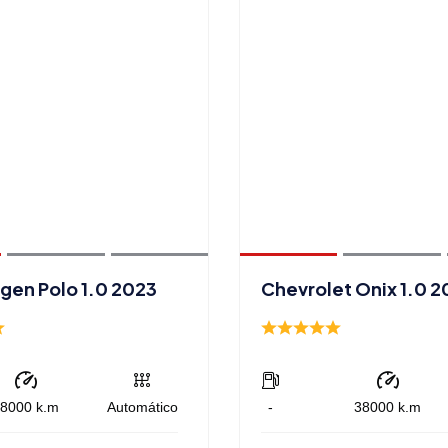
gen Polo 1.0 2023
Chevrolet Onix 1.0 2
8000
k.m
Automático
-
38000
k.m