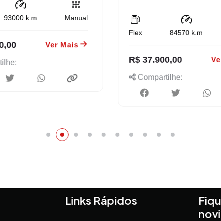
93000
k.m
Manual
Flex
84570
k.m
0,00
Ver Mais
R$ 37.900,00
Ve
ilhe:
Compartilhe:
Links Rápidos
Fiqu
nov