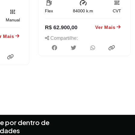
Flex
84000
k.m
CVT
Manual
R$ 62.900,00
Ver Mais
r Mais
Compartilhe:
e por dentro de
idades