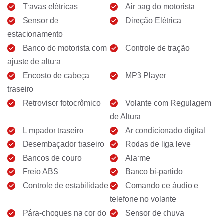
Travas elétricas
Air bag do motorista
Sensor de
Direção Elétrica
estacionamento
Banco do motorista com
Controle de tração
ajuste de altura
Encosto de cabeça
MP3 Player
traseiro
Retrovisor fotocrômico
Volante com Regulagem
de Altura
Limpador traseiro
Ar condicionado digital
Desembaçador traseiro
Rodas de liga leve
Bancos de couro
Alarme
Freio ABS
Banco bi-partido
Controle de estabilidade
Comando de áudio e
telefone no volante
Pára-choques na cor do
Sensor de chuva