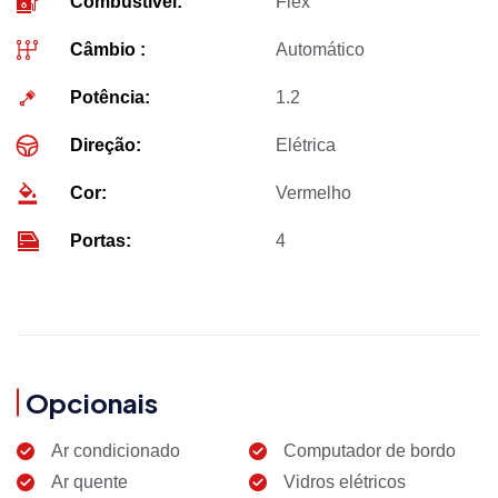
Combustível:
Flex
Câmbio :
Automático
Potência:
1.2
Direção:
Elétrica
Cor:
Vermelho
Portas:
4
Opcionais
Ar condicionado
Computador de bordo
Ar quente
Vidros elétricos