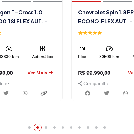
gen T-Cross 1.0
Chevrolet Spin 1.8 P
00 TSI FLEX AUT. -
ECONO.FLEX AUT. -
33630
k.m
Automático
Flex
30506
k.m
90,00
R$ 99.990,00
Ver Mais
Ve
ilhe:
Compartilhe: