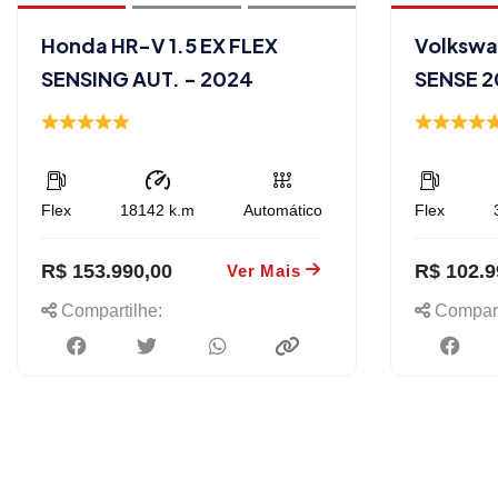
Honda HR-V 1.5 EX FLEX
Volkswa
SENSING AUT. - 2024
SENSE 2
Flex
18142
k.m
Automático
Flex
R$ 153.990,00
R$ 102.9
Ver Mais
Compartilhe:
Compart