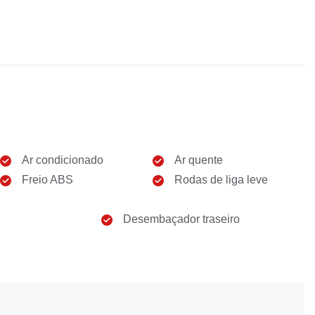
Ar condicionado
Ar quente
Freio ABS
Rodas de liga leve
Desembaçador traseiro