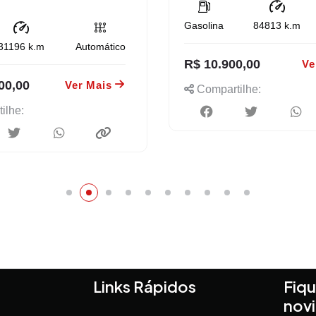
Gasolina
84813
k.m
31196
k.m
Automático
R$ 10.900,00
Ve
00,00
Ver Mais
Compartilhe:
ilhe:
Links Rápidos
Fiqu
nov