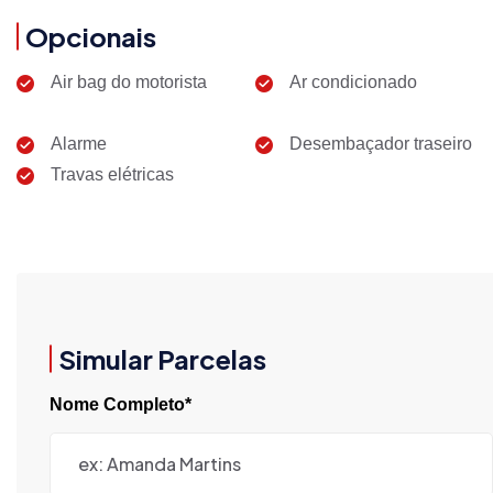
Opcionais
Air bag do motorista
Ar condicionado
Alarme
Desembaçador traseiro
Travas elétricas
Simular Parcelas
Nome Completo*