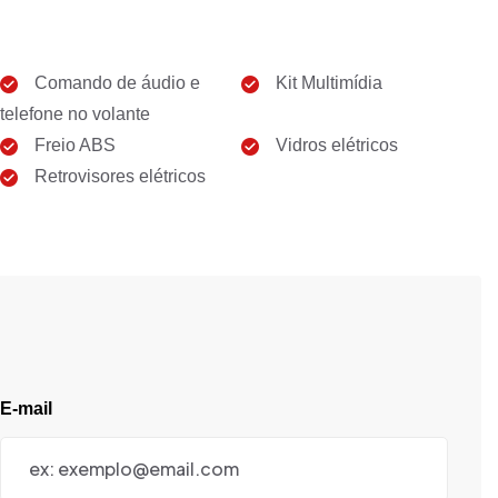
Comando de áudio e
Kit Multimídia
telefone no volante
Freio ABS
Vidros elétricos
Retrovisores elétricos
E-mail