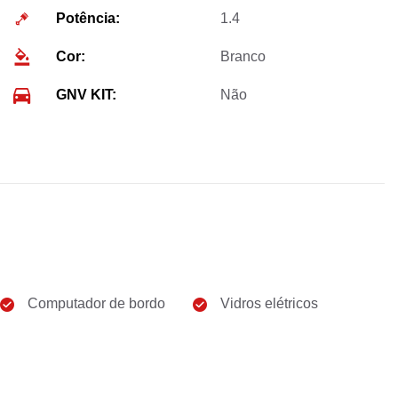
Potência:
1.4
Cor:
Branco
GNV KIT:
Não
Computador de bordo
Vidros elétricos