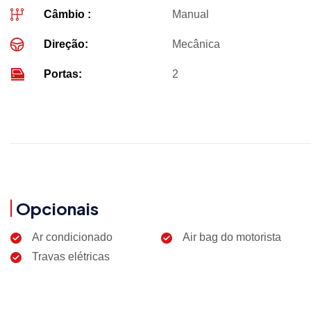
Câmbio :
Manual
Direção:
Mecânica
Portas:
2
Opcionais
Ar condicionado
Air bag do motorista
Travas elétricas