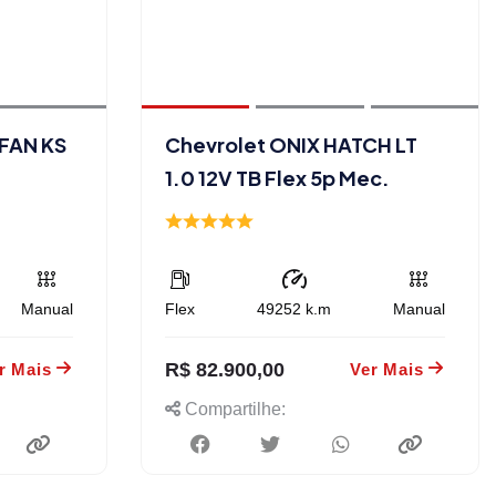
 FAN KS
Chevrolet ONIX HATCH LT
1.0 12V TB Flex 5p Mec.
Manual
Flex
49252
k.m
Manual
R$ 82.900,00
r Mais
Ver Mais
Compartilhe: