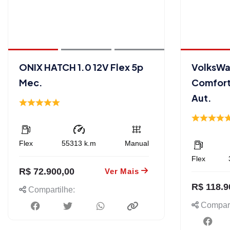
ONIX HATCH 1.0 12V Flex 5p
VolksWa
Mec.
Comfortl
Aut.
Flex
55313
k.m
Manual
Flex
R$ 72.900,00
Ver Mais
R$ 118.9
Compartilhe:
Compart