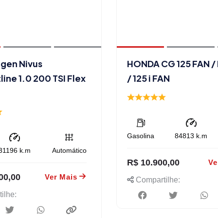
gen Nivus
HONDA CG 125 FAN /
ine 1.0 200 TSI Flex
/ 125 i FAN
Gasolina
84813
k.m
31196
k.m
Automático
R$ 10.900,00
Ve
00,00
Ver Mais
Compartilhe:
ilhe: