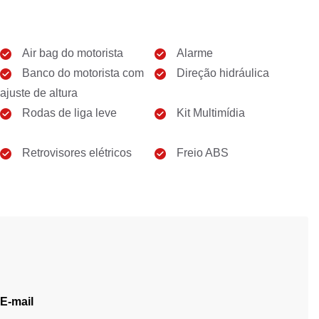
Air bag do motorista
Alarme
Banco do motorista com
Direção hidráulica
ajuste de altura
Rodas de liga leve
Kit Multimídia
Retrovisores elétricos
Freio ABS
E-mail