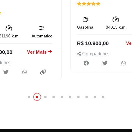
Gasolina
84813
k.m
31196
k.m
Automático
R$ 10.900,00
Ve
00,00
Ver Mais
Compartilhe:
ilhe: