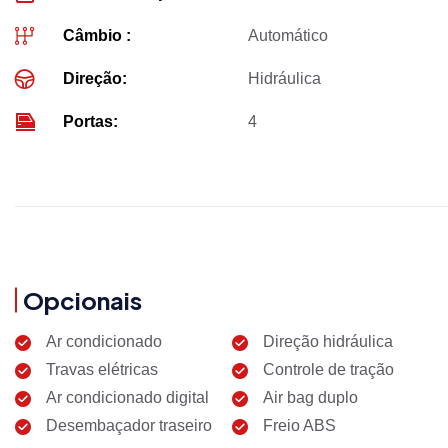
Câmbio :
Automático
Direção:
Hidráulica
Portas:
4
Opcionais
Ar condicionado
Direção hidráulica
Travas elétricas
Controle de tração
Ar condicionado digital
Air bag duplo
Desembaçador traseiro
Freio ABS