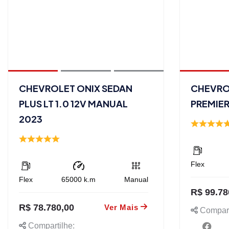
CHEVROLET ONIX SEDAN
CHEVROL
PLUS LT 1.0 12V MANUAL
PREMIER
2023
Flex
Flex
65000
k.m
Manual
R$ 99.78
R$ 78.780,00
Ver Mais
Compart
Compartilhe: