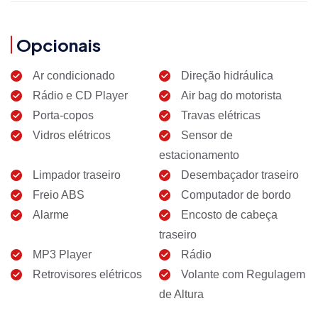
Opcionais
Ar condicionado
Direção hidráulica
Rádio e CD Player
Air bag do motorista
Porta-copos
Travas elétricas
Vidros elétricos
Sensor de
estacionamento
Limpador traseiro
Desembaçador traseiro
Freio ABS
Computador de bordo
Alarme
Encosto de cabeça
traseiro
MP3 Player
Rádio
Retrovisores elétricos
Volante com Regulagem
de Altura