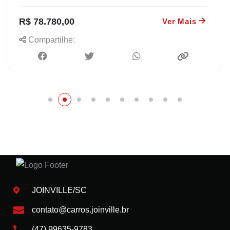
R$ 78.780,00
Ver Mais
Compartilhe:
JOINVILLE/SC
contato@carros.joinville.br
(47) 99635-9783