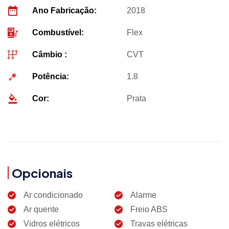
Ano Fabricação:
2018
Combustível:
Flex
Câmbio :
CVT
Potência:
1.8
Cor:
Prata
Opcionais
Ar condicionado
Alarme
Ar quente
Freio ABS
Vidros elétricos
Travas elétricas