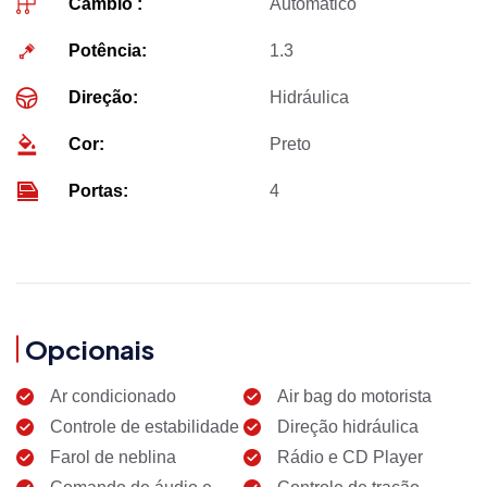
Câmbio :
Automático
Potência:
1.3
Direção:
Hidráulica
Cor:
Preto
Portas:
4
Opcionais
Ar condicionado
Air bag do motorista
Controle de estabilidade
Direção hidráulica
Farol de neblina
Rádio e CD Player