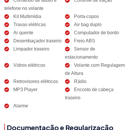
Comando de áudio e
Controle de tração
telefone no volante
Kit Multimídia
Porta-copos
Travas elétricas
Air bag duplo
Ar quente
Computador de bordo
Desembaçador traseiro
Freio ABS
Limpador traseiro
Sensor de
estacionamento
Vidros elétricos
Volante com Regulagem
de Altura
Retrovisores elétricos
Rádio
MP3 Player
Encosto de cabeça
traseiro
Alarme
Documentação e Regularização