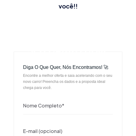
você!!
SEU CARRO HOJE
SEU CARRO HOJE
Diga O Que Quer, Nós Encontramos! 🚀
Encontre a melhor oferta e saia acelerando com o seu
novo carro! Preencha os dados e a proposta ideal
chega para você.