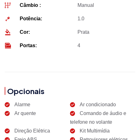
Câmbio :
Manual
Potência:
1.0
Cor:
Prata
Portas:
4
Opcionais
Alarme
Ar condicionado
Ar quente
Comando de áudio e
telefone no volante
Direção Elétrica
Kit Multimídia
Freio ABS
Retrovisores elétricos