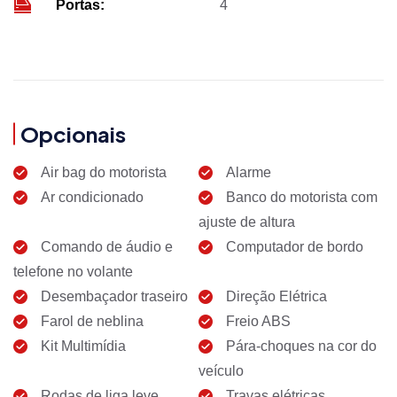
Portas:
4
Opcionais
Air bag do motorista
Alarme
Ar condicionado
Banco do motorista com
ajuste de altura
Comando de áudio e
Computador de bordo
telefone no volante
Desembaçador traseiro
Direção Elétrica
Farol de neblina
Freio ABS
Kit Multimídia
Pára-choques na cor do
veículo
Rodas de liga leve
Travas elétricas