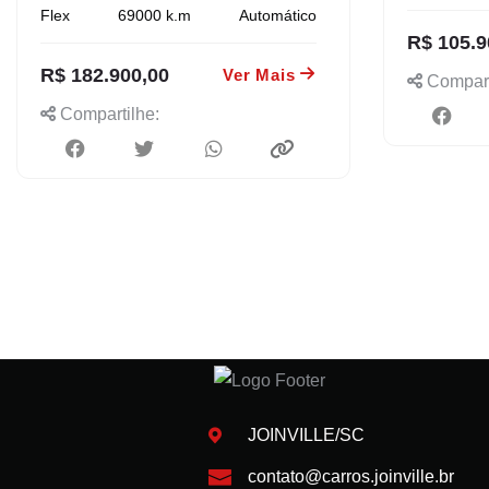
Flex
69000
k.m
Automático
R$ 105.9
R$ 182.900,00
Ver Mais
Compart
Compartilhe:
JOINVILLE/SC
contato@carros.joinville.br