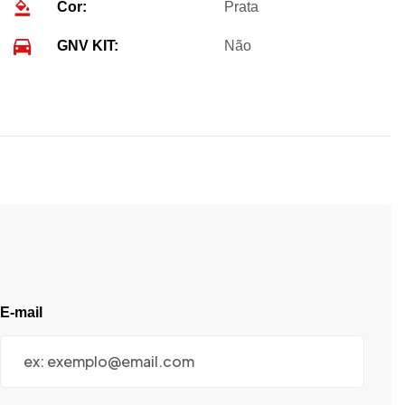
Cor:
Prata
GNV KIT:
Não
E-mail