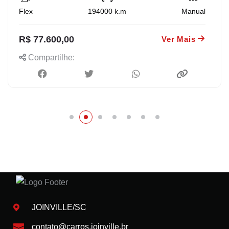
Flex
194000
k.m
Manual
R$ 77.600,00
Ver Mais
Compartilhe:
JOINVILLE/SC
contato@carros.joinville.br