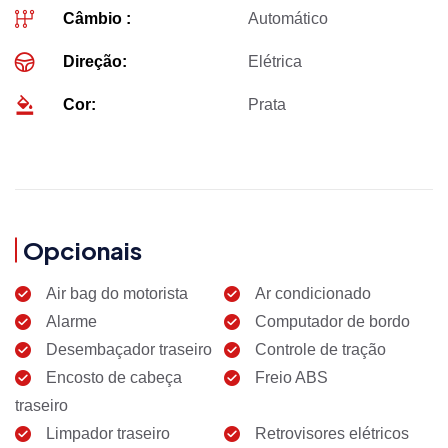
Câmbio :
Automático
Direção:
Elétrica
Cor:
Prata
Opcionais
Air bag do motorista
Ar condicionado
Alarme
Computador de bordo
Desembaçador traseiro
Controle de tração
Encosto de cabeça
Freio ABS
traseiro
Limpador traseiro
Retrovisores elétricos